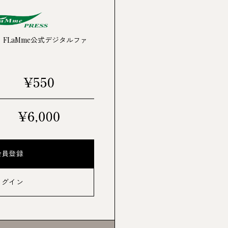
OKA
RIHO NAKAMURA
中村里帆
】は、FLaMme公式デジタルファ
I
NERU NAGAHAMA
長濱ねる
会員登録
ログイン