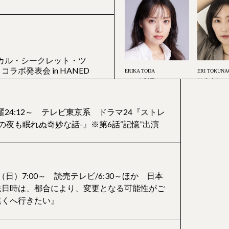
マジカル・シークレット・ツ
ラボ発表会 in HANED
ERI TOKUNA
ERIKA TODA
徳永えり
戸田恵梨香
曜24:12～ テレビ東京系 ドラマ24『ストレ
二の夜も眠れぬ奇妙な話-』※第6話“記憶”出演
香出演！ 映画『ママがもう
私の命の日記』お披露目試
（日）7:00～ 読売テレビ/6:30～ほか 日本
KASUMI ARIMURA
MASUMI NO
送日時は、都合により、変更となる可能性がご
有村架純
野村麻純
遠くへ行きたい』
 item BOOK＜紺野まひる＞