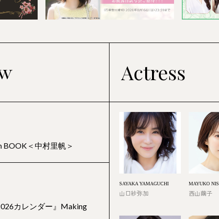
Actress
 item BOOK＜中村里帆＞
SAYAKA YAMAGUCHI
MAYUKO NI
山口紗弥加
西山繭子
2026カレンダー』Making