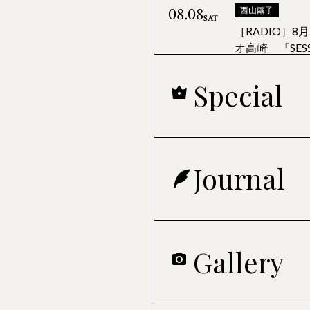
08.08
西山繭子
SAT
［RADIO］8
オ高崎 『SE
2026.08.05
戸田恵梨香
Special
Journal更新 Netfl
08.08
よ」配信記念PARTY ～Pa
白石聖
田畑志真
SAT
［TV］毎週日
ドラマ『一次
2026.08.05
白石聖
Journal
08.08
Gallery更新 メナード
吉岡里帆
SAT
『フェアルーセント』新
［TV］毎週日
会 〜Vol.2〜
『豊臣兄弟！
Gallery
2026.08.04
08.09
紺野まひる
鳴海唯
SUN
［TV］毎週月
News更新 【鳴海唯】
23『夫を殺し