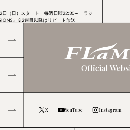
月2日（日）スタート 毎週日曜22:30～ ラジ
SSIONS』※2週目以降はリピート放送
HONOKA MATSUMOTO
ERIKA KARA
ixシリーズ「地獄に堕ちるわ
松本穂香
唐田えりか
rt2～
曜22:30～ 読売テレビ・日本テレビ系 日曜
元の挿し木』
Official Webs
 ブライトニング シリーズ
ミューズ就任記者発表
MINAMI TANAKA
MISAKI HAT
曜20:00～ほか NHK総合ほか 大河ドラマ
田中みな実
服部樹咲
』
X
YouTube
Instagram
曜23:06～ テレビ東京系 ドラマプレミア
連続ドラマ出演のお知らせ
たはずなのに』