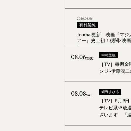
2026.08.06
有村架純
Journal更新 映画『
アー』史上初！税関×映画 コ
A
08.06
中村里帆
THU
［TV］毎週金
2026.08.05
ンジ -伊藤潤
松本穂香
Special更新 松本穂
この世界にいなくても 
08.08
紺野まひる
写会ご招待！！！
SAT
［TV］8月9日
テレビ系※放
ざいます 『
2026.08.05
FLaMme
Special更新 Favorite