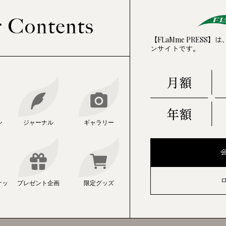
YUI NARUMI
RIHO YOSHI
鳴海唯
吉岡里帆
【FLaMme PRESS
曜22:00～ 日本テレビ系 水曜ドラマ『ファ
ンサイトです。
 item BOOK＜ハン・ヒョジュ
母子救命救急班』
YU MIYAZAKI
SEI SHIRAISH
宮﨑優
白石聖
3日（木）スタート 毎週木曜25:29～ほか 毎日
ル
ジャーナル
ギャラリー
ラマフィル『ちょっと待とうよ、春虎くん』
ナード化粧品『フェアルーセ
ングをはじめよう”篇 C
曜24:30～ テレビ東京系 連続ドラマ『夫婦
ケッ
プレゼント企画
限定グッズ
の隣人～』