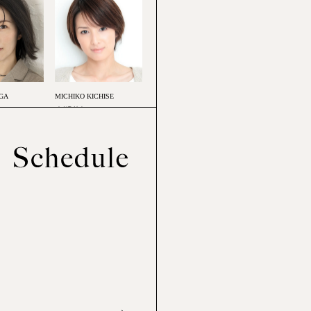
GA
MICHIKO KICHISE
吉瀬美智子
MURA
HAN HYO-JOO
ハン・ヒョジュ