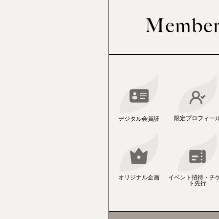
2026.08.04
08.11
徳永えり
FLaMme
TUE
［TV］毎週水
Special更新 Favorite
ーストクライ 
＞
08.12
徳永えり
2026.08.04
WED
白石聖
［TV］8月1
限定プロフィー
デジタル会員証
放送ほか ド
Journal更新 日本メ
ント』“全方位ブライトニ
M撮影 ～Part1～
08.12
西山繭子
WED
［TV］毎週木
オリジナル企画
イベント招待・チ
と16歳～狂気
ト先行
08.15
西山繭子