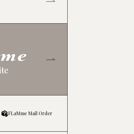
TA
SHIMA TABATA
田畑志真
ite
TORI
RIN KATAOKA
片岡凜
FLaMme Mail Order